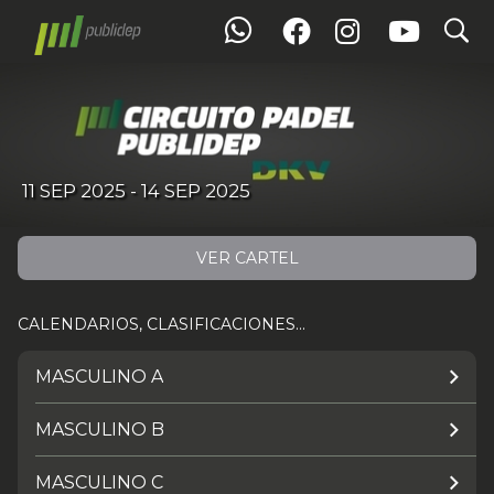
search
IX Torneo del DKV Circuito Padel Publidep en el David Lloyd La finca
11 SEP 2025 - 14 SEP 2025
VER CARTEL
CALENDARIOS, CLASIFICACIONES...
MASCULINO A
MASCULINO B
MASCULINO C