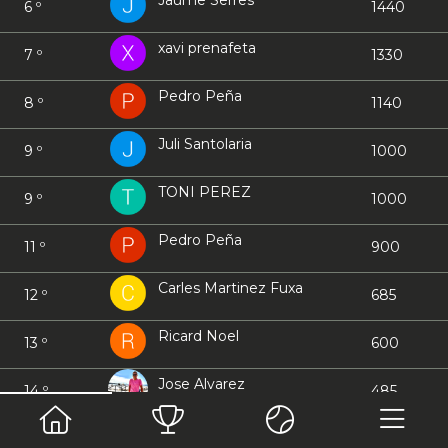
Jaume Serres
6 º
1440
xavi prenafeta
7 º
1330
Pedro Peña
8 º
1140
Juli Santolaria
9 º
1000
TONI PEREZ
9 º
1000
Pedro Peña
11 º
900
Carles Martinez Fuxa
12 º
685
Ricard Noel
13 º
600
Jose Alvarez
14 º
485
Alberto Amargós Carreras
14 º
485