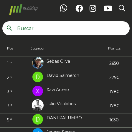
search
Ranking +50 Masculino
Pos
Jugador
Puntos
Sebas Oliva
1 º
2650
David Salmeron
2 º
2290
Xavi Artero
3 º
1780
Julio Villalobos
3 º
1780
DANI PALUMBO
5 º
1630