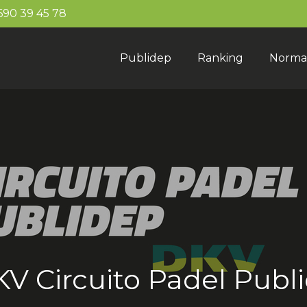
90 39 45 78
Publidep
Ranking
Norma
DKV Circuito Padel Pu