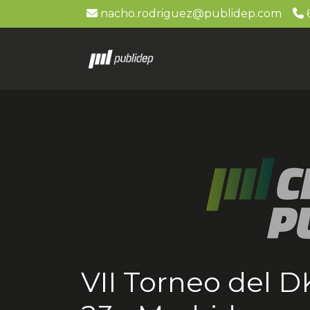
nacho.rodriguez@publidep.com
6
VII Torneo del 