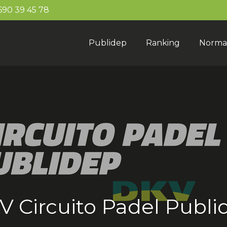
90 39 45 78
Publidep
Ranking
Norma
KV Circuito Padel Publ