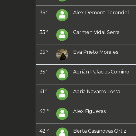
35 º
Alex Demont Torondel
35 º
Carmen Vidal Serra
35 º
Eva Prieto Morales
35 º
Adrián Palacios Comino
41 º
Adria Navarro Lossa
42 º
Alex Figueras
42 º
Berta Casanovas Ortiz