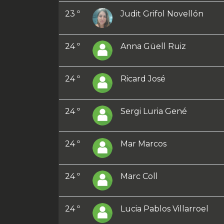
23 º
Judit Grifol Novellón
24 º
Anna Güell Ruiz
24 º
Ricard José
24 º
Sergi Luria Gené
24 º
Mar Marcos
24 º
Marc Coll
24 º
Lucia Pablos Villarroel