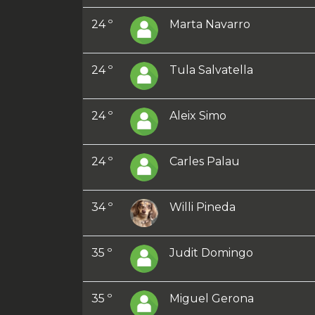
24 º
Marta Navarro
24 º
Tula Salvatella
24 º
Aleix Simo
24 º
Carles Palau
34 º
Willi Pineda
35 º
Judit Domingo
35 º
Miguel Gerona