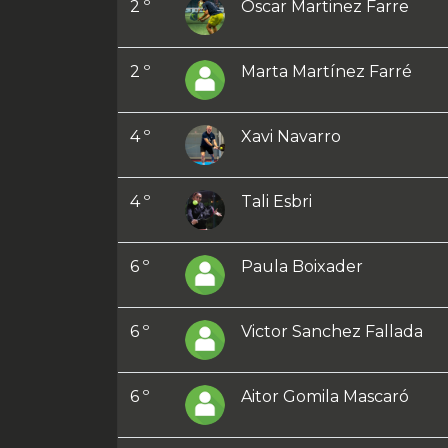
2 º
Oscar Martinez Farre
2 º
Marta Martínez Farré
4 º
Xavi Navarro
4 º
Tali Esbri
6 º
Paula Boixader
6 º
Victor Sanchez Fallada
6 º
Aitor Gomila Mascaró