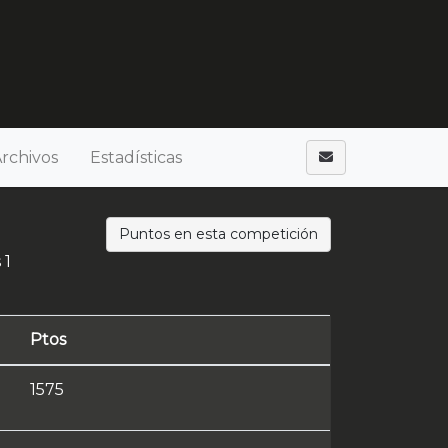
rchivos
Estadísticas
Puntos en esta competición
 1
Ptos
1575