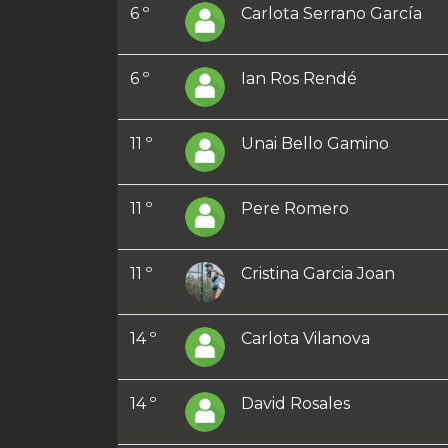
6 º
Carlota Serrano García
6 º
Ian Ros Rendé
11 º
Unai Bello Gamino
11 º
Pere Romero
11 º
Cristina Garcia Joan
14 º
Carlota Vilanova
14 º
David Rosales