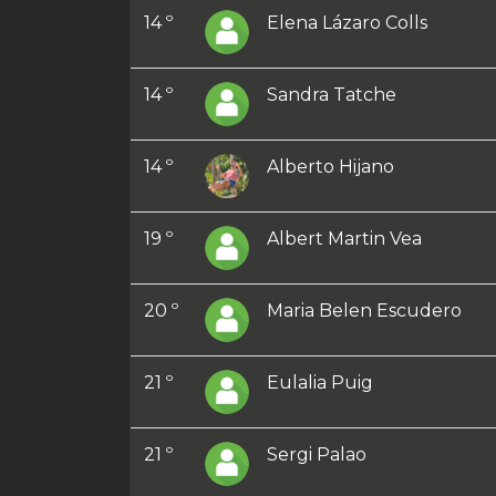
14 º
Elena Lázaro Colls
14 º
Sandra Tatche
14 º
Alberto Hijano
19 º
Albert Martin Vea
20 º
Maria Belen Escudero
21 º
Eulalia Puig
21 º
Sergi Palao