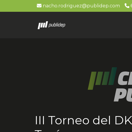
nacho.rodriguez@publidep.com
6
III Torneo del D