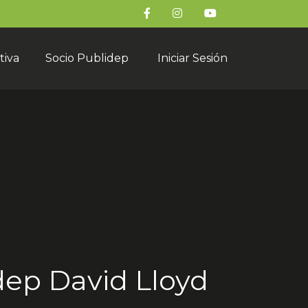
tiva
Socio Publidep
Iniciar Sesión
idep David Lloyd