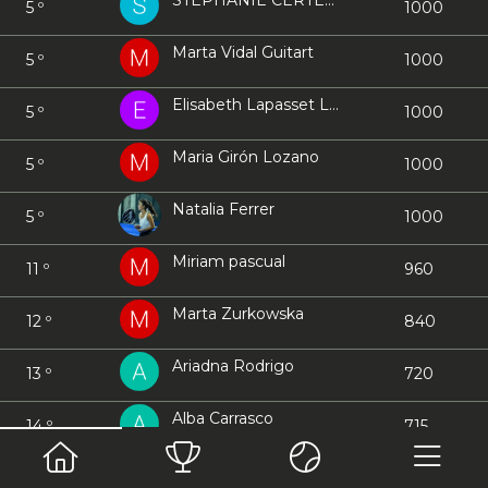
STEPHANIE CERTENAIS
5 º
1000
Marta Vidal Guitart
5 º
1000
Elisabeth Lapasset Lopez
5 º
1000
Maria Girón Lozano
5 º
1000
Natalia Ferrer
5 º
1000
Miriam pascual
11 º
960
Marta Zurkowska
12 º
840
Ariadna Rodrigo
13 º
720
Alba Carrasco
14 º
715
SABINA PALACIOS VILA
15 º
665