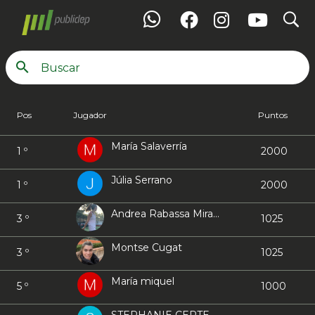
search
Ranking 3a Femenina
Pos
Jugador
Puntos
María Salaverría
1 º
2000
Júlia Serrano
1 º
2000
Andrea Rabassa Mirambell
3 º
1025
Montse Cugat
3 º
1025
María miquel
5 º
1000